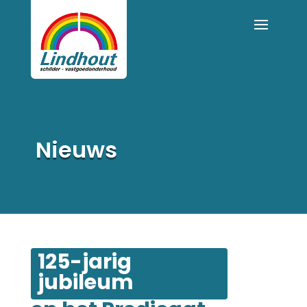
Nieuws
125-jarig 
jubileum