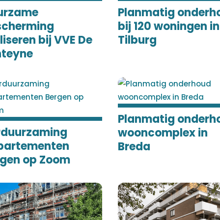
urzame
Planmatig onderh
scherming
bij 120 woningen in
liseren bij VVE De
Tilburg
nteyne
Planmatig onderh
rduurzaming
wooncomplex in
partementen
Breda
rgen op Zoom