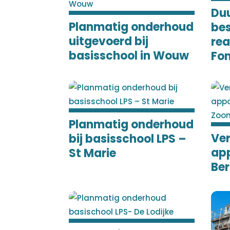
Du
Planmatig onderhoud
be
uitgevoerd bij
rea
basisschool in Wouw
Fo
Planmatig onderhoud
Ve
bij basisschool LPS –
ap
St Marie
Be