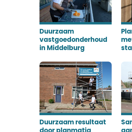
Duurzaam
Pl
vastgoedonderhoud
met
in Middelburg
st
Duurzaam resultaat
Sa
door planmatig
aa