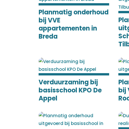
Planmatig onderhoud
Pl
bij VVE
uit
appartementen in
Sc
Breda
Til
Verduurzaming bij
Pl
basisschool KPO De
bij
Appel
Ro