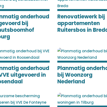
anmatig onderhoud
Renovatiewerk bij
gevoerd bij
appartementen
hutsboomhof
Ruitersbos in Bred
burg
anmatig onderhoud
Planmatig onderh
 VVE uitgevoerd in
bij Woonzorg
osendaal
Nederland