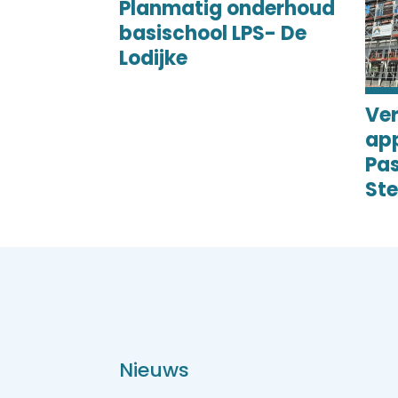
Planmatig onderhoud
basischool LPS- De
Lodijke
Ve
ap
Pas
St
Nieuws