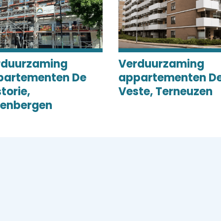
rduurzaming
Verduurzaming
partementen De
appartementen D
torie,
Veste, Terneuzen
eenbergen