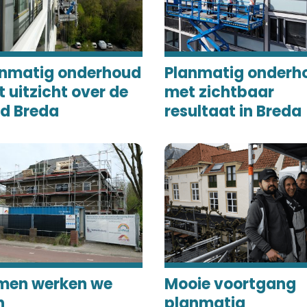
anmatig onderhoud
Planmatig onderh
 uitzicht over de
met zichtbaar
ad Breda
resultaat in Breda
men werken we
Mooie voortgang
n
planmatig