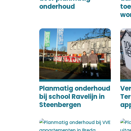
onderhoud
to
wo
Planmatig onderhoud
Ve
bij school Ravelijn in
Ter
Steenbergen
ap