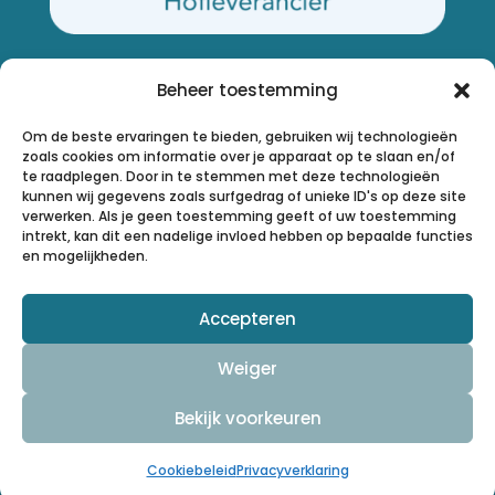
Contact
Beheer toestemming
0164-236857
info@lindhout.nl
Om de beste ervaringen te bieden, gebruiken wij technologieën
Algemene voorwaarden
zoals cookies om informatie over je apparaat op te slaan en/of
te raadplegen. Door in te stemmen met deze technologieën
Privacyverklaring
kunnen wij gegevens zoals surfgedrag of unieke ID's op deze site
verwerken. Als je geen toestemming geeft of uw toestemming
intrekt, kan dit een nadelige invloed hebben op bepaalde functies



en mogelijkheden.
Diensten
Accepteren
Planmatig onderhoud
Weiger
Reparatie- en mutatieonderhoud
Verduurzaming
Bekijk voorkeuren
Lindhout
Cookiebeleid
Privacyverklaring
Over ons